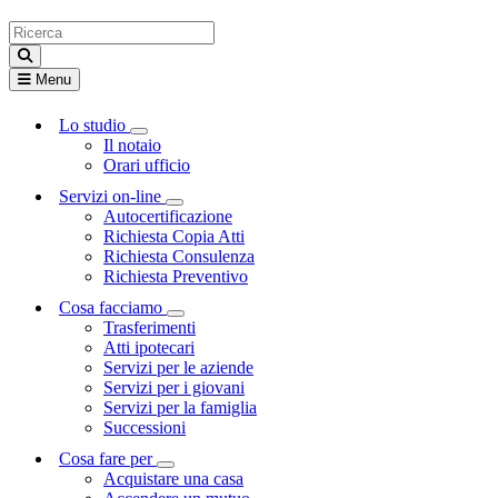
Menu
Lo studio
Visualizza menù di secondo livello
Il notaio
Orari ufficio
Servizi on-line
Visualizza menù di secondo livello
Autocertificazione
Richiesta Copia Atti
Richiesta Consulenza
Richiesta Preventivo
Cosa facciamo
Visualizza menù di secondo livello
Trasferimenti
Atti ipotecari
Servizi per le aziende
Servizi per i giovani
Servizi per la famiglia
Successioni
Cosa fare per
Visualizza menù di secondo livello
Acquistare una casa